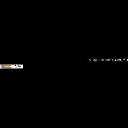
© 2004-2009 PARTYSCAN ONL
Az oldal 0.015130 másodperc alatt jött létre