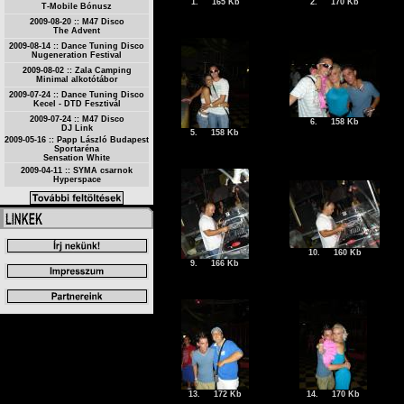
1.
165 Kb
2.
170 Kb
T-Mobile Bónusz
2009-08-20 :: M47 Disco
The Advent
2009-08-14 :: Dance Tuning Disco
Nugeneration Festival
2009-08-02 :: Zala Camping
Minimal alkotótábor
2009-07-24 :: Dance Tuning Disco
Kecel - DTD Fesztivál
2009-07-24 :: M47 Disco
6.
158 Kb
DJ Link
5.
158 Kb
2009-05-16 :: Papp László Budapest
Sportaréna
Sensation White
2009-04-11 :: SYMA csarnok
Hyperspace
10.
160 Kb
9.
166 Kb
13.
172 Kb
14.
170 Kb