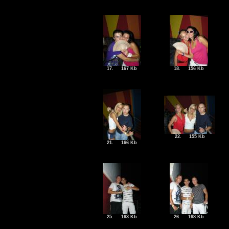
17.
167 Kb
18.
156 Kb
22.
155 Kb
21.
166 Kb
25.
163 Kb
26.
168 Kb