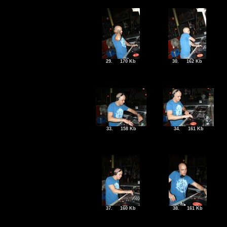
29.
170 Kb
30.
162 Kb
33.
158 Kb
34.
161 Kb
37.
160 Kb
38.
161 Kb