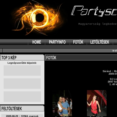
Magyarország legkedv
test':
te
Legnépszerűbb képeink:
Sáránd :: M
2009-07
DJ Li
(M47 ké
1..40 
2009-08-29 :: SYMA csarnok