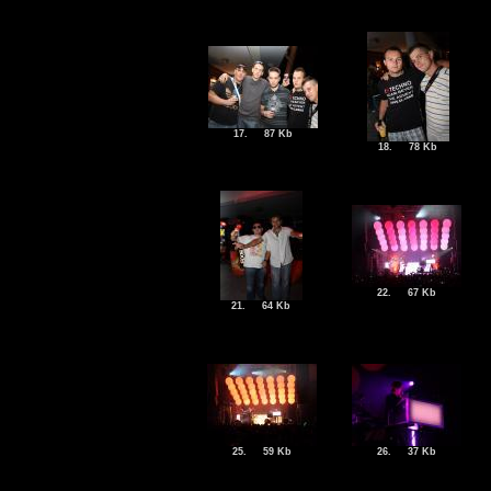
17.
87 Kb
18.
78 Kb
22.
67 Kb
21.
64 Kb
25.
59 Kb
26.
37 Kb