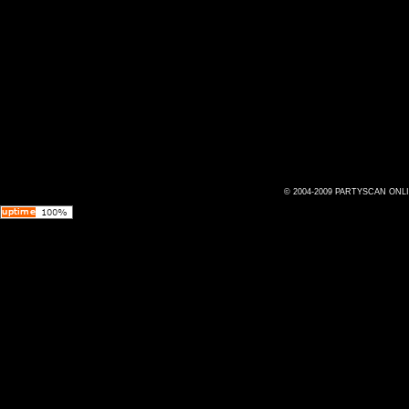
© 2004-2009 PARTYSCAN ONL
Az oldal 0.013382 másodperc alatt jött létre