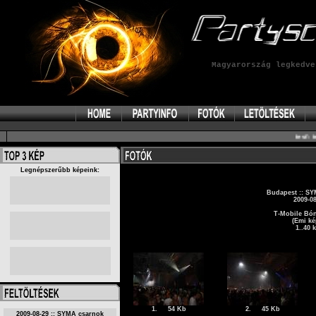
Magyarország legkedv
test':
test
Legnépszerűbb képeink:
Budapest :: S
2009-08
T-Mobile Bó
(Emi ké
1..40 
1.
54 Kb
2.
45 Kb
2009-08-29 :: SYMA csarnok