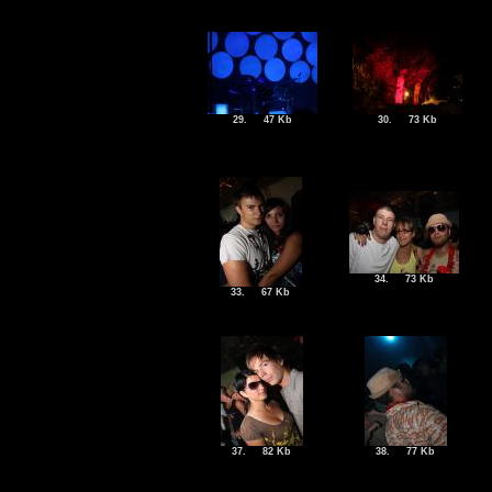
29.
47 Kb
30.
73 Kb
34.
73 Kb
33.
67 Kb
37.
82 Kb
38.
77 Kb