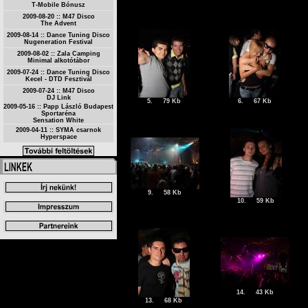
T-Mobile Bónusz
2009-08-20 :: M47 Disco
The Advent
2009-08-14 :: Dance Tuning Disco
Nugeneration Festival
2009-08-02 :: Zala Camping
Minimal alkotótábor
2009-07-24 :: Dance Tuning Disco
Kecel - DTD Fesztivál
2009-07-24 :: M47 Disco
DJ Link
5.
79 Kb
6.
67 Kb
2009-05-16 :: Papp László Budapest
Sportaréna
Sensation White
2009-04-11 :: SYMA csarnok
Hyperspace
9.
58 Kb
10.
59 Kb
14.
43 Kb
13.
68 Kb